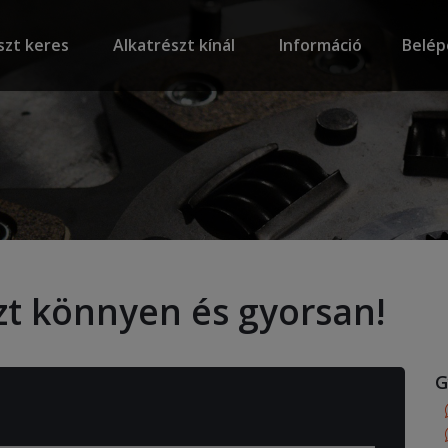
szt keres
Alkatrészt kínál
Információ
Belép
zt könnyen és gyorsan!
G