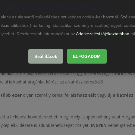
atkezelési beállítások
alunk az alapvető működéshez szükséges cookie-kat használ. Széles
nkcionalitáshoz (marketing, statisztika, személyre szabás) egyéb cooki
lyezhet. Részletesebb információkat az
Adatkezelési tájékoztatóban
tal
biztosítunk új vagy használt a
Beállítások
ELFOGADOM
kákat amik alkatrészeivel kereskedik, így a sikeres regisztrációt és 
lül is kaphat árajánlat kérést az alkatrész keresőktől.
 több ezer
olyan személy keresi fel aki
használt
vagy
új alkatrész
ését a belépést követően teheti meg, mely csupán néhány adat mega
énykép elküldésére is adunk lehetőséget melyet,
INGYEN
vehet igénybe