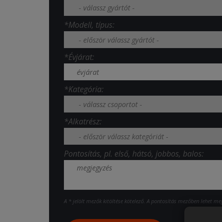
*Modell, típus:
*Évjárat:
*Kategória:
*Alkatrész:
Pontosítás, pl. első, hátsó, jobbos, balos:
A * jelölt mezők kitöltése kötelező. A pontosítás mezőben lehet mega