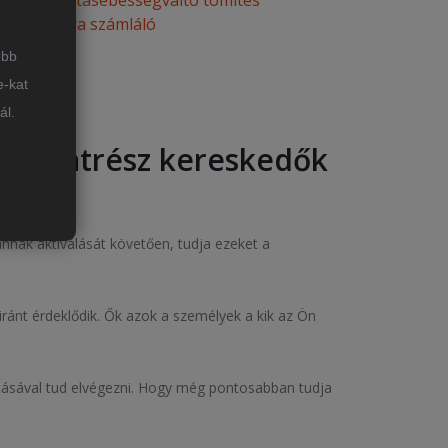
Autómatasebességváltó tömítés
Üzemóra számláló
ebb
e-kat
ál.
utóalkatrész kereskedők
annak aktiválását követően, tudja ezeket a
iránt érdeklődik. Ők azok a személyek a kik az Ön
dásával tud elvégezni. Hogy még pontosabban tudja