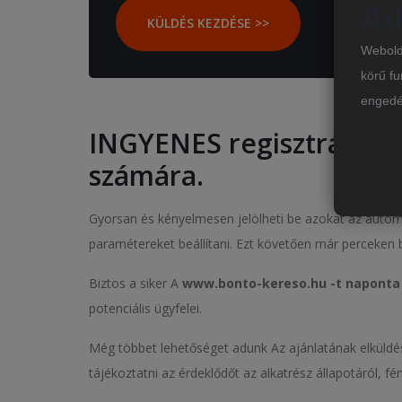
Ad
KÜLDÉS KEZDÉSE >>
Webold
körű fu
engedé
INGYENES regisztrációt 
számára.
Gyorsan és kényelmesen jelölheti be azokat az autómár
paramétereket beállítani. Ezt követően már perceken be
Biztos a siker A
www.bonto-kereso.hu -t naponta
potenciális ügyfelei.
Még többet lehetőséget adunk Az ajánlatának elküld
tájékoztatni az érdeklődőt az alkatrész állapotáról, f