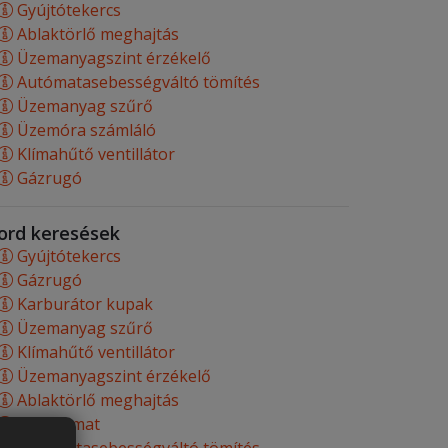
Gyújtótekercs
Ablaktörlő meghajtás
Üzemanyagszint érzékelő
Autómatasebességváltó tömítés
Üzemanyag szűrő
Üzemóra számláló
Klímahűtő ventillátor
Gázrugó
ord keresések
Gyújtótekercs
Gázrugó
Karburátor kupak
Üzemanyag szűrő
Klímahűtő ventillátor
Üzemanyagszint érzékelő
Ablaktörlő meghajtás
Tempomat