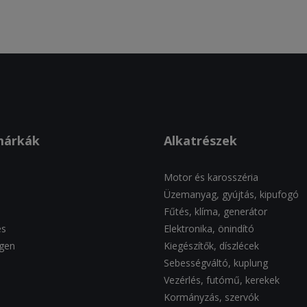
márkák
Alkatrészek
Motor és karosszéria
Üzemanyag, gyújtás, kipufogó
Fűtés, klíma, generátor
es
Elektronika, önindító
gen
Kiegészítők, díszlécek
Sebességváltó, kuplung
Vezérlés, futómű, kerekek
Kormányzás, szervók