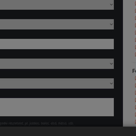
F
dni részletelet, pl. jobbos, balos, első, hátsó, stb.