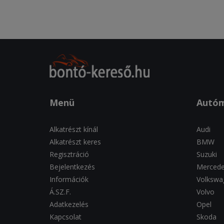
Menü
Autó
Alkatrészt kínál
Audi
Alkatrészt keres
BMW
Regisztráció
Suzuki
Bejelentkezés
Merced
Információk
Volkswa
Á.SZ.F.
Volvo
Adatkezelés
Opel
Kapcsolat
Skoda