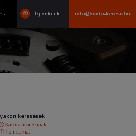
és
Írj nekünk
info@bonto-kereso.hu
yakori keresések
Karburátor kupak
Tempomat